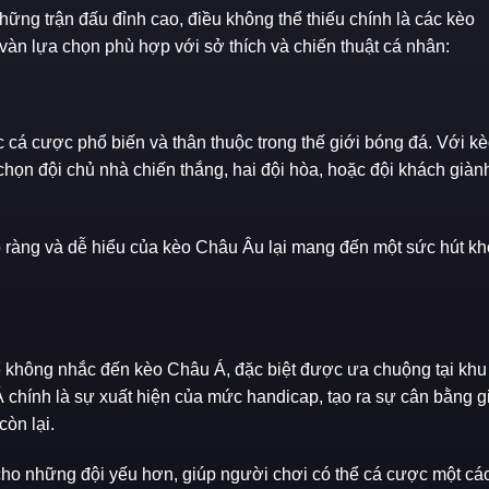
hững trận đấu đỉnh cao, điều không thể thiếu chính là các kèo
n lựa chọn phù hợp với sở thích và chiến thuật cá nhân:
 cá cược phổ biến và thân thuộc trong thế giới bóng đá. Với k
 chọn đội chủ nhà chiến thắng, hai đội hòa, hoặc đội khách giàn
 ràng và dễ hiểu của kèo Châu Âu lại mang đến một sức hút kh
ể không nhắc đến kèo Châu Á, đặc biệt được ưa chuộng tại khu
 chính là sự xuất hiện của mức handicap, tạo ra sự cân bằng g
còn lại.
cho những đội yếu hơn, giúp người chơi có thể cá cược một cá