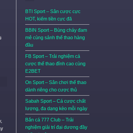
BTI Sport – Sân cược cực
HOT, kiếm tiền cực đã
BBIN Sport – Bùng cháy đam
á
mê cùng sảnh thể thao hàng
đầu
FB Sport – Trải nghiệm cá
cược thể thao đỉnh cao cùng
E2BET
On Sport – Sân chơi thể thao
dành riêng cho cược thủ
Sabah Sport – Cá cược chất
lượng, đa dạng kèo mỗi ngày
Bắn cá 777 Club – Trải
,
nghiệm giải trí đại dương đầy
ày