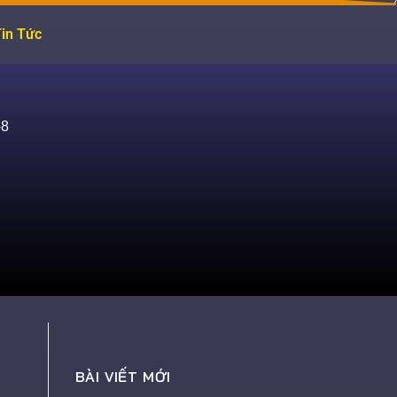
in Tức
BÀI VIẾT MỚI