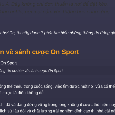
u Á. Đây không chỉ đơn thuần là nơi để đặt kèo,
 đúng nghĩa, nơi mọi cảm xúc thăng hoa cùng từng
hơi On, thì hãy dành ít phút tìm hiểu những thông tin đáng gi
ản về sảnh cược On Sport
ông tin cơ bản về sảnh cược On Sport
ng thể thiếu trong cuộc sống, việc tìm được một nơi vừa có thể
á cược là điều không dễ.
hỉ đã và đang đứng vững trong lòng không ít cược thủ hiện nay
lịch sử lâu đỏi và chất lượng trải nghiệm đỉnh cao thì nhà cái n