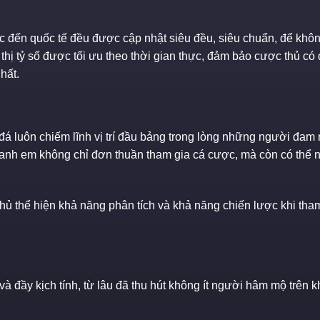
ớc đến quốc tế đều được cập nhật siêu đều, siêu chuẩn, để khô
thị tỷ số được tối ưu theo thời gian thực, đảm bảo cược thủ có
hất.
đá luôn chiếm lĩnh vị trí đầu bảng trong lòng những người đam
T, anh em không chỉ đơn thuần tham gia cá cược, mà còn có thể
.
 thủ thể hiện khả năng phân tích và khả năng chiến lược khi tha
 đầy kịch tính, từ lâu đã thu hút không ít người hâm mộ trên 