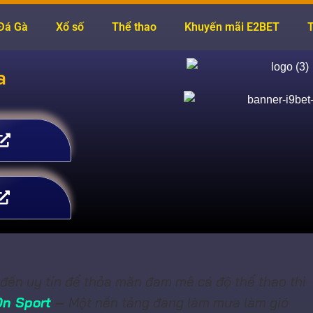
Đá Gà
Xổ số
Thể thao
Khuyến mãi E2BET
T
a
ến uy tín để thỏa mãn đam mê cá độ thể thao thì
On Sport
–
Một nền tảng đang làm mưa làm gió