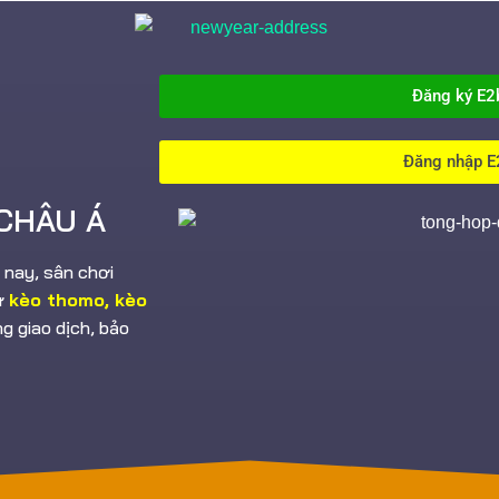
Đăng ký E2
Đăng nhập E
 CHÂU Á
 nay, sân chơi
hư
kèo thomo, kèo
g giao dịch, bảo